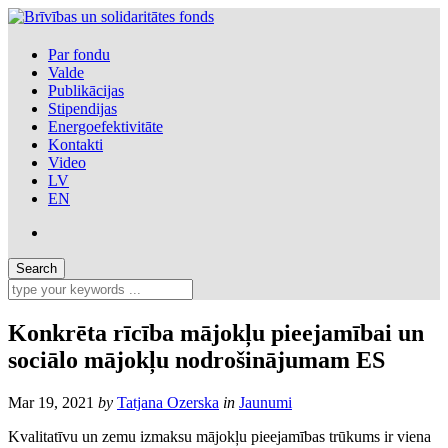
Par fondu
Valde
Publikācijas
Stipendijas
Energoefektivitāte
Kontakti
Video
LV
EN
Konkrēta rīcība mājokļu pieejamībai un
sociālo mājokļu nodrošinājumam ES
Mar 19, 2021
by
Tatjana Ozerska
in
Jaunumi
Kvalitatīvu un zemu izmaksu mājokļu pieejamības trūkums ir viena