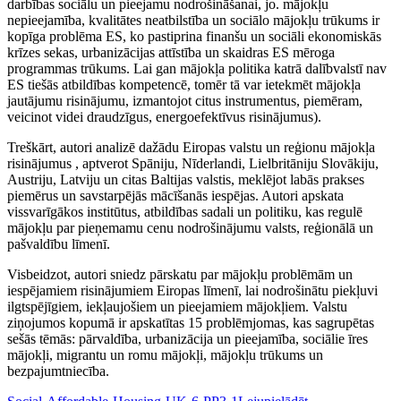
darbības sociālu un pieejamu nodrošināšanai, jo. mājokļu
nepieejamība, kvalitātes neatbilstība un sociālo mājokļu trūkums ir
kopīga problēma ES, ko pastiprina finanšu un sociāli ekonomiskās
krīzes sekas, urbanizācijas attīstība un skaidras ES mēroga
programmas trūkums. Lai gan mājokļa politika katrā dalībvalstī nav
ES tiešās atbildības kompetencē, tomēr tā var ietekmēt mājokļa
jautājumu risinājumu, izmantojot citus instrumentus, piemēram,
veicinot videi draudzīgus, energoefektīvus risinājumus).
Treškārt, autori analizē dažādu Eiropas valstu un reģionu mājokļa
risinājumus , aptverot Spāniju, Nīderlandi, Lielbritāniju Slovākiju,
Austriju, Latviju un citas Baltijas valstis, meklējot labās prakses
piemērus un savstarpējās mācīšanās iespējas. Autori apskata
vissvarīgākos institūtus, atbildības sadali un politiku, kas regulē
mājokļu par pieņemamu cenu nodrošinājumu valsts, reģionālā un
pašvaldību līmenī.
Visbeidzot, autori sniedz pārskatu par mājokļu problēmām un
iespējamiem risinājumiem Eiropas līmenī, lai nodrošinātu piekļuvi
ilgtspējīgiem, iekļaujošiem un pieejamiem mājokļiem. Valstu
ziņojumos kopumā ir apskatītas 15 problēmjomas, kas sagrupētas
sešās tēmās: pārvaldība, urbanizācija un pieejamība, sociālie īres
mājokļi, migrantu un romu mājokļi, mājokļu trūkums un
bezpajumtniecība.