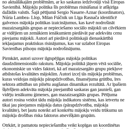
no aktuālākajām problēmām, ar ko saskaras iedzīvotāji visā Eiropas
Savienībā. Mājokļu politika šīs problēmas risināšanai ir atšķirīga
dažādās valstīs. Šajā pētījumā Sergio Nasarre-Aznar (koordinators),
Núria Lambea- Llop, Milan Ftáčnik un Līga Rasnača identificē
galvenos mājokļa politikas izaicinājumus, kas kavē nodrošināt
mazaizsargātās grupas ar nepieciešamo sociālo mājokli un cilvēkiem
ar vidējiem un zemākiem ienākumiem piedāvāt par adekvātu cenu
pieejamu mājokli. Autori arī piedāvā politiskajā dienaskārtībā
iekļaujamus praktiskus risinājumus, kas var uzlabot Eiropas
Savienības pilsoņu mājokļa nodrošinājumu.
Pirmkārt, autori uzsver ilgtspējīgas mājokļa politikas
daudzdimensionālo raksturu. Mājokļa politikā jāņem vērā sociālie,
ekonomiskie un vides faktori, kā arī mazaizsargāto grupu piekļuve
atbilstošas kvalitātes mājoklim. Autori izceļ tās mājokļa problēmas,
kuras veidojas mājokļu pārapdzīvotības, finansējuma grūtību, īres
sektora attīstības un pilsētu augšanas dinamikas rezultātā. Ar īpašiem
šķēršļiem adekvāta mājokļa pieejamībā saskaras gan jaunieši, gan
vidēju ienākumu ģimenes, gan mazaizsargātās grupas. Pētījuma
autori rosina veidot tādu mājokļa indikatoru sistēmu, kas ietvertu ne
tikai jau pieejamos mājokļa datus (pārapdzīvotība, mājokļa
kvalitāte), bet ļautu noteikt arī konkrētu mājokļu veidu trūkumu un
mājokļa drošības riska faktorus atsevišķām grupām.
Otrkārt, ir pamatota nepieciešamība veikt kopīgas un koordinētas