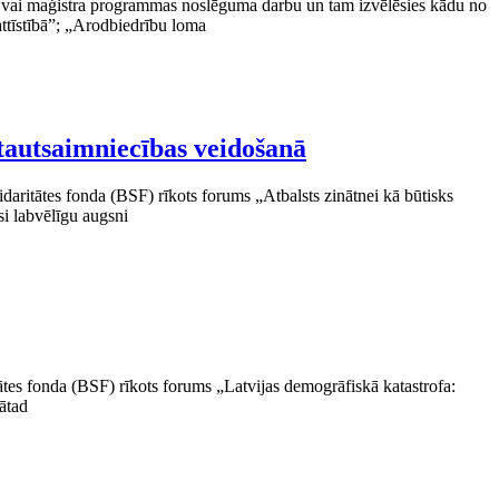
ura vai maģistra programmas noslēguma darbu un tam izvēlēsies kādu no
ttīstībā”; „Arodbiedrību loma
 tautsaimniecības veidošanā
aritātes fonda (BSF) rīkots forums „Atbalsts zinātnei kā būtisks
si labvēlīgu augsni
ātes fonda (BSF) rīkots forums „Latvijas demogrāfiskā katastrofa:
tātad