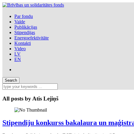
Par fondu
Valde
Publikācijas
Stipendijas
Energoefektivitāte
Kontakti
Video
LV
EN
All posts by
Atis Lejiņš
Stipendiju konkurss bakalaura un maģist