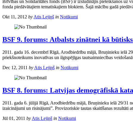
Brīvības un Solidaritātes fonds (BSF) ir izsludinājis pieteikšanos uz
fonda piedāvātajiem tematiskajiem blokiem. Šajā mācību gadā piedāvāt
Okt 11, 2012
by
Atis Lejiņš
in
Notikumi
BSF 9. forums: Atbalsts zinātnei kā būtisk
2011. gada 16. decembrī Rīgā, Arodbiedrību mājā, Bruņinieku ielā 29/
priekšnoteikums inovatīvas un ilgtspējīgas tautsaimniecības veidošanā”
Dec 12, 2011
by
Atis Lejiņš
in
Notikumi
BSF 8. forums: Latvijas demogrāfiskā kata
2011. gada 6. jūlijā Rīgā, Arodbiedrību mājā, Bruņinieku ielā 29/31 n
izaicinājumi un risinājumi”. Provizoriskie tautas skaitīšanas rezultāti a
Jūl 01, 2011
by
Atis Lejiņš
in
Notikumi