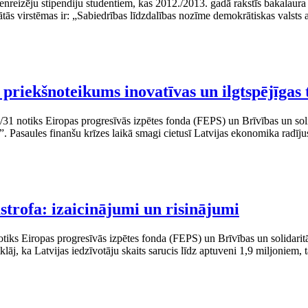
 vienreizēju stipendiju studentiem, kas 2012./2013. gadā rakstīs bakala
ās virstēmas ir: „Sabiedrības līdzdalības nozīme demokrātiskas valsts a
s priekšnoteikums inovatīvas un ilgtspējīgas
31 notiks Eiropas progresīvās izpētes fonda (FEPS) un Brīvības un solid
. Pasaules finanšu krīzes laikā smagi cietusī Latvijas ekonomika radīju
strofa: izaicinājumi un risinājumi
otiks Eiropas progresīvās izpētes fonda (FEPS) un Brīvības un solidarit
tklāj, ka Latvijas iedzīvotāju skaits sarucis līdz aptuveni 1,9 miljoniem, 