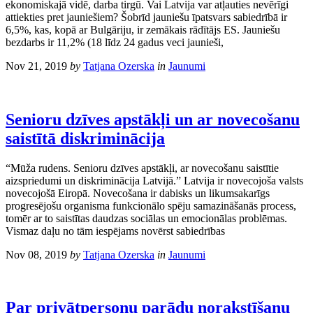
ekonomiskajā vidē, darba tirgū. Vai Latvija var atļauties nevērīgi
attiekties pret jauniešiem? Šobrīd jauniešu īpatsvars sabiedrībā ir
6,5%, kas, kopā ar Bulgāriju, ir zemākais rādītājs ES. Jauniešu
bezdarbs ir 11,2% (18 līdz 24 gadus veci jaunieši,
Nov 21, 2019
by
Tatjana Ozerska
in
Jaunumi
Senioru dzīves apstākļi un ar novecošanu
saistītā diskriminācija
“Mūža rudens. Senioru dzīves apstākļi, ar novecošanu saistītie
aizspriedumi un diskriminācija Latvijā.” Latvija ir novecojoša valsts
novecojošā Eiropā. Novecošana ir dabisks un likumsakarīgs
progresējošu organisma funkcionālo spēju samazināšanās process,
tomēr ar to saistītas daudzas sociālas un emocionālas problēmas.
Vismaz daļu no tām iespējams novērst sabiedrības
Nov 08, 2019
by
Tatjana Ozerska
in
Jaunumi
Par privātpersonu parādu norakstīšanu