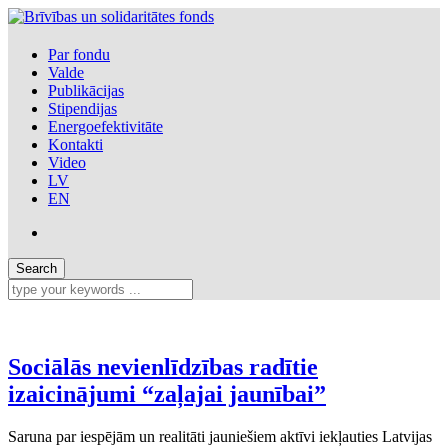
Par fondu
Valde
Publikācijas
Stipendijas
Energoefektivitāte
Kontakti
Video
LV
EN
Sociālās nevienlīdzības radītie
izaicinājumi “zaļajai jaunībai”
Saruna par iespējām un realitāti jauniešiem aktīvi iekļauties Latvijas