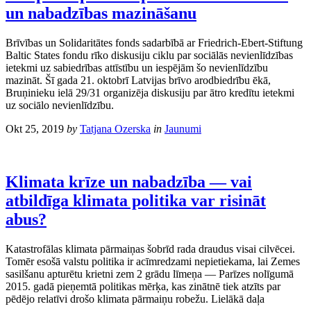
un nabadzības mazināšanu
Brīvības un Solidaritātes fonds sadarbībā ar Friedrich-Ebert-Stiftung
Baltic States fondu rīko diskusiju ciklu par sociālās nevienlīdzības
ietekmi uz sabiedrības attīstību un iespējām šo nevienlīdzību
mazināt. Šī gada 21. oktobrī Latvijas brīvo arodbiedrību ēkā,
Bruņinieku ielā 29/31 organizēja diskusiju par ātro kredītu ietekmi
uz sociālo nevienlīdzību.
Okt 25, 2019
by
Tatjana Ozerska
in
Jaunumi
Klimata krīze un nabadzība — vai
atbildīga klimata politika var risināt
abus?
Katastrofālas klimata pārmaiņas šobrīd rada draudus visai cilvēcei.
Tomēr esošā valstu politika ir acīmredzami nepietiekama, lai Zemes
sasilšanu apturētu krietni zem 2 grādu līmeņa — Parīzes nolīgumā
2015. gadā pieņemtā politikas mērķa, kas zinātnē tiek atzīts par
pēdējo relatīvi drošo klimata pārmaiņu robežu. Lielākā daļa