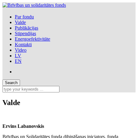
Par fondu
Valde
Publikācijas
Stipendijas
Energoefektivitāte
Kontakti
Video
LV
EN
Valde
Ervins Labanovskis
Brīvības un Solidaritātes fonda dibināšanas iniciators, fonda