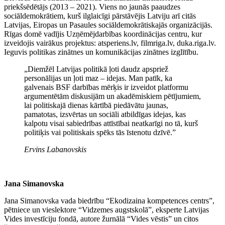
priekšsēdētājs (2013 – 2021). Viens no jaunās paaudzes
sociāldemokrātiem, kurš ilglaicīgi pārstāvējis Latviju arī citās
Latvijas, Eiropas un Pasaules sociāldemokrātiskajās organizācijās.
Rīgas domē vadījis Uzņēmējdarbības koordinācijas centru, kur
izveidojis vairākus projektus: atsperiens.lv, filmriga.lv, duka.riga.lv.
Ieguvis politikas zinātnes un komunikācijas zinātnes izglītību.
„Diemžēl Latvijas politikā ļoti daudz apspriež
personālijas un ļoti maz – idejas. Man patīk, ka
galvenais BSF darbības mērķis ir izveidot platformu
argumentētām diskusijām un akadēmiskiem pētījumiem,
lai politiskajā dienas kārtībā piedāvātu jaunas,
pamatotas, izsvērtas un sociāli atbildīgas idejas, kas
kalpotu visai sabiedrības attīstībai neatkarīgi no tā, kurš
politiķis vai politiskais spēks tās īstenotu dzīvē.”
Ervins Labanovskis
Jana Simanovska
Jana Simanovska vada biedrību “Ekodizaina kompetences centrs”,
pētniece un vieslektore “Vidzemes augstskolā”, eksperte Latvijas
Vides investīciju fondā, autore žurnālā “Vides vēstis” un citos