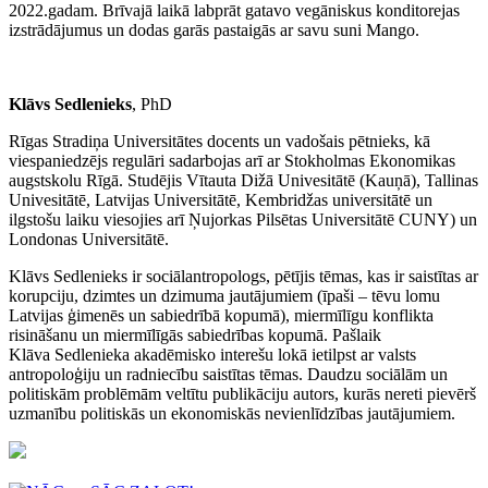
2022.gadam. Brīvajā laikā labprāt gatavo vegāniskus konditorejas
izstrādājumus un dodas garās pastaigās ar savu suni Mango.
Klāvs Sedlenieks
, PhD
Rīgas Stradiņa Universitātes docents un vadošais pētnieks, kā
viespaniedzējs regulāri sadarbojas arī ar Stokholmas Ekonomikas
augstskolu Rīgā. Studējis Vītauta Dižā Univesitātē (Kauņā), Tallinas
Univesitātē, Latvijas Universitātē, Kembridžas universitātē un
ilgstošu laiku viesojies arī Ņujorkas Pilsētas Universitātē CUNY) un
Londonas Universitātē.
Klāvs Sedlenieks ir sociālantropologs, pētījis tēmas, kas ir saistītas ar
korupciju, dzimtes un dzimuma jautājumiem (īpaši – tēvu lomu
Latvijas ģimenēs un sabiedrībā kopumā), miermīlīgu konflikta
risināšanu un miermīlīgās sabiedrības kopumā. Pašlaik
Klāv
a
Sedleniek
a akadēmisko interešu lokā ietilpst ar
valsts
antropoloģiju un radniecību saistītas tēmas. Daudzu sociālām un
politiskām problēmām veltītu publikāciju autors, kurās nereti pievērš
uzmanību politiskās un ekonomiskās nevienlīdzības jautājumiem.