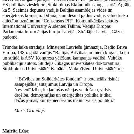
ES politikas vieslektors Stokholmas Ekonomikas augstskolā. Agrāk,
kā 5. Saeimas deputāts vadījis Baltijas asamblejas vides un
enerģētikas komisiju. Dibinājis un desmit gadus vadījis sabiedrisko
attiecību uzņēmumu “Consensus PR”. Komunikācijas lektors
International University Audentes Tallinā. Vadījis Eiropas
Parlamenta Informācijas biroju Latvijā. Strādājis Latvijas Gāzes
padomē.
Trimdas laikā strādājis: Minsteres Latviešu ģimnāzijā, Radio Brīvā
Eiropa, 1985. gadā vadījis “Baltijas Brīvības un miera kuģa” akciju
un strādājis ASV Kongresa vēlēšanu kampaņas vadībā. Vairāku
publikāciju autors. Studējis Čikāgas universitātes doktorantūrā,
Stokholmas Universitātē, Kanādas Makmāstera Universitātē, u.c.
“”Brīvības un Solidaritātes fondam” ir potenciāls risināt
sasāpējušus jautājumus Latvijā un Eiropā.
Nevienlīdzība, iekļaujošas nācijas veidošana, valsts
drošība, demogrāfijas un enerģētikas politika ir tikai
dažas jomas, kur nepieciešams mainīt valsts politiku.”
Māris Graudiņš
Mairita Lūse