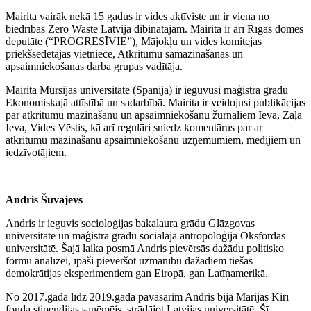
Mairita vairāk nekā 15 gadus ir vides aktīviste un ir viena no
biedrības Zero Waste Latvija dibinātājām. Mairita ir arī Rīgas domes
deputāte (“PROGRESĪVIE”), Mājokļu un vides komitejas
priekšsēdētājas vietniece, Atkritumu samazināšanas un
apsaimniekošanas darba grupas vadītāja.
Mairita Mursijas universitātē (Spānija) ir ieguvusi maģistra grādu
Ekonomiskajā attīstībā un sadarbībā. Mairita ir veidojusi publikācijas
par atkritumu mazināšanu un apsaimniekošanu žurnāliem Ieva, Zaļā
Ieva, Vides Vēstis, kā arī regulāri sniedz komentārus par ar
atkritumu mazināšanu apsaimniekošanu uzņēmumiem, medijiem un
iedzīvotājiem.
Andris Šuvajevs
Andris ir ieguvis socioloģijas bakalaura grādu Glāzgovas
universitātē un maģistra grādu sociālajā antropoloģijā Oksfordas
universitātē. Šajā laika posmā Andris pievērsās dažādu politisko
formu analīzei, īpaši pievēršot uzmanību dažādiem tiešās
demokrātijas eksperimentiem gan Eiropā, gan Latīņamerikā.
No 2017.gada līdz 2019.gada pavasarim Andris bija Marijas Kirī
fonda stipendijas saņēmējs, strādājot Latvijas universitātē. Šī