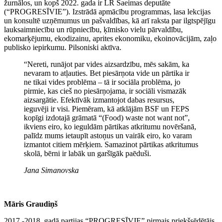
žurnālos, un kopš 2022. gada ir LR Saeimas deputāte
(“PROGRESĪVIE”). Izstrādā apmācību programmas, lasa lekcijas
un konsultē uzņēmumus un pašvaldības, kā arī raksta par ilgtspējīgu
lauksaimniecību un rūpniecību, ķīmisko vielu pārvaldību,
ekomarķējumu, ekodizainu, aprites ekonomiku, ekoinovācijām, zaļo
publisko iepirkumu. Pilsoniski aktīva.
“Nereti, runājot par vides aizsardzību, mēs sakām, ka
nevaram to atļauties. Bet piesārņota vide un pārtika ir
ne tikai vides problēma – tā ir sociāla problēma, jo
pirmie, kas cieš no piesārņojama, ir sociāli vismazāk
aizsargātie. Efektīvāk izmantojot dabas resursus,
ieguvēji ir visi. Piemēram, kā atklājām BSF un FEPS
kopīgi izdotajā grāmatā “(Food) waste not want not”,
ikviens eiro, ko ieguldām pārtikas atkritumu novēršanā,
palīdz mums ietaupīt astoņus un vairāk eiro, ko varam
izmantot citiem mērķiem. Samazinot pārtikas atkritumus
skolā, bērni ir labāk un garšīgāk paēduši.
Jana Simanovska
Māris Graudiņš
2017.-2018. gadā partijas “PROGRESĪVIE” pirmais priekšsēdētājs.