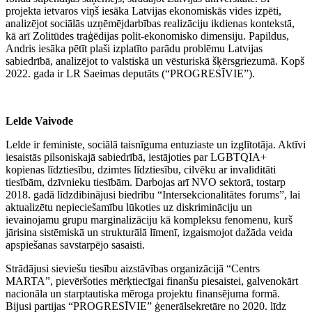
projekta ietvaros viņš iesāka Latvijas ekonomiskās vides izpēti,
analizējot sociālās uzņēmējdarbības realizāciju ikdienas kontekstā,
kā arī Zolitūdes traģēdijas polit-ekonomisko dimensiju. Papildus,
Andris iesāka pētīt plaši izplatīto parādu problēmu Latvijas
sabiedrībā, analizējot to valstiskā un vēsturiskā šķērsgriezumā. Kopš
2022. gada ir LR Saeimas deputāts (“PROGRESĪVIE”).
Lelde Vaivode
Lelde ir feministe, sociālā taisnīguma entuziaste un izglītotāja. Aktīvi
iesaistās pilsoniskajā sabiedrībā, iestājoties par LGBTQIA+
kopienas līdztiesību, dzimtes līdztiesību, cilvēku ar invaliditāti
tiesībām, dzīvnieku tiesībām. Darbojas arī NVO sektorā, tostarp
2018. gadā līdzdibinājusi biedrību “Intersekcionalitātes forums”, lai
aktualizētu nepieciešamību lūkoties uz diskrimināciju un
ievainojamu grupu marginalizāciju kā kompleksu fenomenu, kurš
jārisina sistēmiskā un strukturālā līmenī, izgaismojot dažāda veida
apspiešanas savstarpējo sasaisti.
Strādājusi sieviešu tiesību aizstāvības organizācijā “Centrs
MARTA”, pievēršoties mērķtiecīgai finanšu piesaistei, galvenokārt
nacionāla un starptautiska mēroga projektu finansējuma formā.
Bijusi partijas “PROGRESĪVIE” ģenerālsekretāre no 2020. līdz