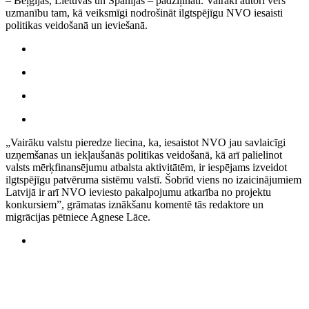
– Beļģijas, Lietuvas un Spānijas – padziļināti. Vairāki autori vērš
uzmanību tam, kā veiksmīgi nodrošināt ilgtspējīgu NVO iesaisti
politikas veidošanā un ieviešanā.
„Vairāku valstu pieredze liecina, ka, iesaistot NVO jau savlaicīgi
uzņemšanas un iekļaušanās politikas veidošanā, kā arī palielinot
valsts mērķfinansējumu atbalsta aktivitātēm, ir iespējams izveidot
ilgtspējīgu patvēruma sistēmu valstī. Šobrīd viens no izaicinājumiem
Latvijā ir arī NVO ieviesto pakalpojumu atkarība no projektu
konkursiem”, grāmatas iznākšanu komentē tās redaktore un
migrācijas pētniece Agnese Lāce.