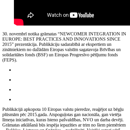
30. novembrī notika grāmatas “NEWCOMER INTEGRATION IN
EUROPE: BEST PRACTICES AND INNOVATIONS SINCE
2015” prezentācija. Publikāciju sadarabībā ar ekspertiem un
zinātniekiem no dažādām Eiropas valstīm sagatavoja Brīvības un
solidaritātes fonds (BSF) un Eiropas Progresīvo pētījumu fonds
(FEPS).
Publikācijā apkopota 10 Eiropas valstu pieredze, reaģējot uz bēgļu
plūsmām pēc 2015.gada. Atspoguļotas gan nacionāla, gan vietēja
līmeņa iniciatīvas, kuras īsteno pašvaldības, NVO un darba devēji.
Grāmatas atklāšanā būs iespēja iepazīties ar trim no šiem piemēriem